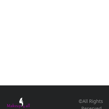
מייל ל-
Info@makeup4all.net
ונשמח לדבר,
להיפגש ולעזור לכם להיראות במיטבכם.
צור קשר
©All Rights
Reserved.